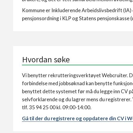
Kommune er Inkluderende Arbeidslivsbedrift (IA) o
pensjonsordning i KLP og Statens pensjonskasse (
Hvordan søke
Vi benytter rekrutteringsverktøyet Webcruiter. Du
forbindelse med jobbsøknad kan benytte funksjonen
benyttet dette systemet før må du legge inn CV på
selvforklarende og du lagrer mens du registrerer.
tlf. 35 94 25 00 kl. 09:00-14:00.
Gå til der du registrere og oppdatere din CV i 