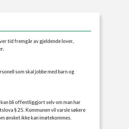
nhver tid fremgår av gjeldende lover,
r.
ersonell som skal jobbe med barn og
an bli offentliggjort selv om man har
ghetslova § 25. Kommunen vil varsle søkere
som ønsket ikke kan imøtekommes.