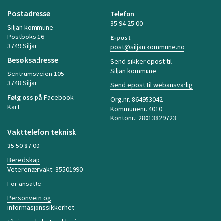
Postadresse
Telefon
35 94 25 00
Siljan kommune
Postboks 16
E-post
3749 Siljan
post@siljan.kommune.no
Besøksadresse
Send sikker epost til
Siljan kommune
Sentrumsveien 105
3748 Siljan
Send epost til webansvarlig
Følg oss på
Facebook
Org.nr. 864953042
Kart
Kommunenr. 4010
Kontonr.: 28013829723
Vakttelefon teknisk
35 50 87 00
Beredskap
Veterenærvakt:
35501990
For ansatte
Personvern og
informasjonssikkerhet