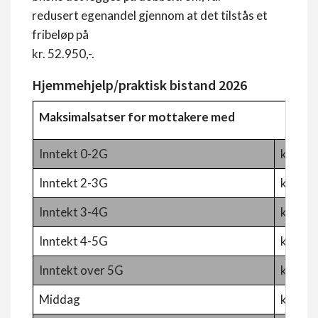
redusert egenandel gjennom at det tilstås et
fribeløp på
kr. 52.950,-.
Hjemmehjelp/praktisk bistand 2026
Maksimalsatser for mottakere med
Inntekt 0-2G
kr. 245
Inntekt 2-3G
kr. 917
Inntekt 3-4G
kr. 1.6
Inntekt 4-5G
kr. 2.2
Inntekt over 5G
kr. 2.9
Middag
kr. 93,