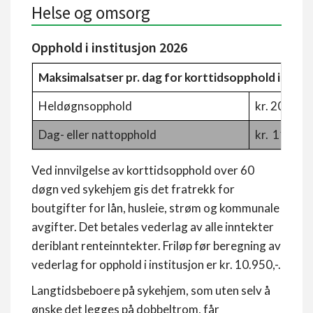
Helse og omsorg
Opphold i institusjon 2026
Maksimalsatser pr. dag for korttidsopphold i syke
Heldøgnsopphold
kr. 205,-
Dag- eller nattopphold
kr. 115,-
Ved innvilgelse av korttidsopphold over 60
døgn ved sykehjem gis det fratrekk for
boutgifter for lån, husleie, strøm og kommunale
avgifter. Det betales vederlag av alle inntekter
deriblant renteinntekter. Friløp før beregning av
vederlag for opphold i institusjon er kr. 10.950,-.
Langtidsbeboere på sykehjem, som uten selv å
ønske det legges på dobbeltrom, får