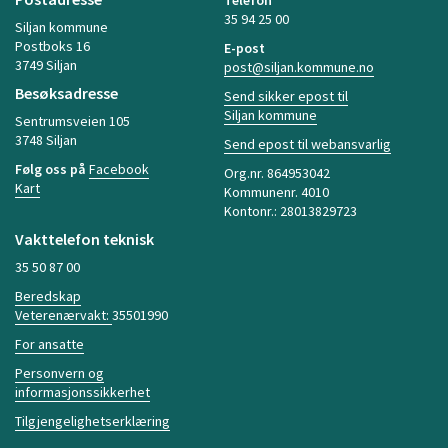
Telefon
35 94 25 00
Siljan kommune
Postboks 16
E-post
3749 Siljan
post@siljan.kommune.no
Besøksadresse
Send sikker epost til
Siljan kommune
Sentrumsveien 105
3748 Siljan
Send epost til webansvarlig
Følg oss på
Facebook
Org.nr. 864953042
Kart
Kommunenr. 4010
Kontonr.: 28013829723
Vakttelefon teknisk
35 50 87 00
Beredskap
Veterenærvakt:
35501990
For ansatte
Personvern og
informasjonssikkerhet
Tilgjengelighetserklæring