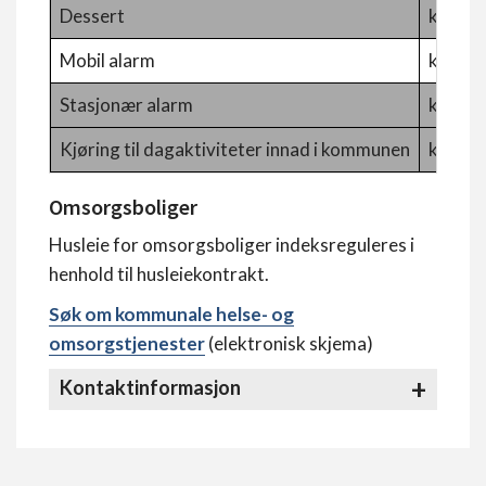
Dessert
kr. 19,
Mobil alarm
kr. 51
Stasjonær alarm
kr. 38
Kjøring til dagaktiviteter innad i kommunen
kr. 68,
Omsorgsboliger
Husleie for omsorgsboliger indeksreguleres i
henhold til husleiekontrakt.
Søk om kommunale helse- og
omsorgstjenester
(elektronisk skjema)
Kontaktinformasjon