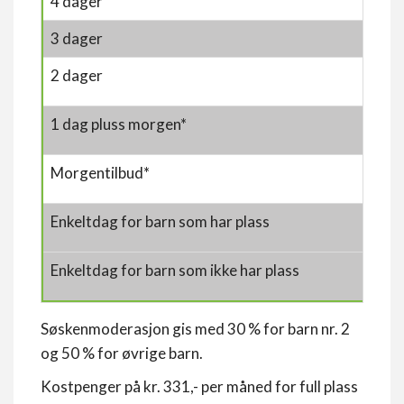
4 dager
3 dager
2 dager
1 dag pluss morgen*
Morgentilbud*
Enkeltdag for barn som har plass
Enkeltdag for barn som ikke har plass
Søskenmoderasjon gis med 30 % for barn nr. 2
og 50 % for øvrige barn.
Kostpenger på kr. 331,- per måned for full plass